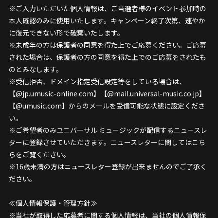
※ご入力いただいた個人情報は、ご当選者様のイベント参加時の
本人確認のみに使用いたします。キャンペーン終了次第、速やか
に復元できない形で破棄いたします。
※未成年の方は保護者の同意を得た上でご応募ください。ご応募
された場合は、保護者の方の同意を得た上でのご応募をされたも
のとみなします。
※受信拒否、ドメイン指定受信設定等をしている場合は、
【@jp.umusic-online.com】【@mail.universal-music.co.jp】
【@umusic.com】からのメールを受信可能な状態に設定くださ
い。
※ご希望者のみユニバーサル ミュージックが配信するニュースレ
ターに登録させていただきます。ニュースレターに関してはこち
らをご覧ください。
※16歳未満の方はニュースレター登録が出来ませんのでご了承く
ださい。
≪個人情報保護・管理方針≫
※当社が取得した応募者に関する個人情報は、当社の個人情報保