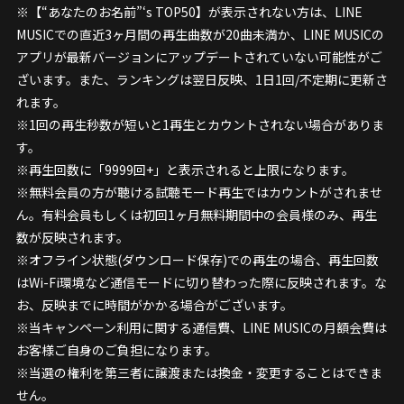
※【“あなたのお名前”‘s TOP50】が表示されない方は、LINE
MUSICでの直近3ヶ月間の再生曲数が20曲未満か、LINE MUSICの
アプリが最新バージョンにアップデートされていない可能性がご
ざいます。また、ランキングは翌日反映、1日1回/不定期に更新さ
れます。
※1回の再生秒数が短いと1再生とカウントされない場合がありま
す。
※再生回数に「9999回+」と表示されると上限になります。
※無料会員の方が聴ける試聴モード再生ではカウントがされませ
ん。有料会員もしくは初回1ヶ月無料期間中の会員様のみ、再生
数が反映されます。
※オフライン状態(ダウンロード保存)での再生の場合、再生回数
はWi-Fi環境など通信モードに切り替わった際に反映されます。な
お、反映までに時間がかかる場合がございます。
※当キャンペーン利用に関する通信費、LINE MUSICの月額会費は
お客様ご自身のご負担になります。
※当選の権利を第三者に譲渡または換金・変更することはできま
せん。