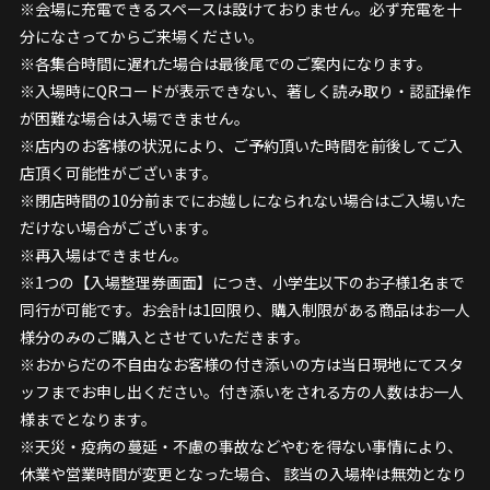
※会場に充電できるスペースは設けておりません。必ず充電を十
分になさってからご来場ください。
※各集合時間に遅れた場合は最後尾でのご案内になります。
※入場時にQRコードが表示できない、著しく読み取り・認証操作
が困難な場合は入場できません。
※店内のお客様の状況により、ご予約頂いた時間を前後してご入
店頂く可能性がございます。
※閉店時間の10分前までにお越しになられない場合はご入場いた
だけない場合がございます。
※再入場はできません。
※1つの【入場整理券画面】につき、小学生以下のお子様1名まで
同行が可能です。お会計は1回限り、購入制限がある商品はお一人
様分のみのご購入とさせていただきます。
※おからだの不自由なお客様の付き添いの方は当日現地にてスタ
ッフまでお申し出ください。付き添いをされる方の人数はお一人
様までとなります。
※天災・疫病の蔓延・不慮の事故などやむを得ない事情により、
休業や営業時間が変更となった場合、 該当の入場枠は無効となり