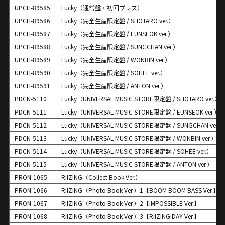
UPCH-89585
Lucky（通常盤・初回プレス）
UPCH-89586
Lucky（完全生産限定盤 / SHOTARO ver.）
UPCH-89587
Lucky（完全生産限定盤 / EUNSEOK ver.）
UPCH-89588
Lucky（完全生産限定盤 / SUNGCHAN ver.）
UPCH-89589
Lucky（完全生産限定盤 / WONBIN ver.）
UPCH-89590
Lucky（完全生産限定盤 / SOHEE ver.）
UPCH-89591
Lucky（完全生産限定盤 / ANTON ver.）
PDCN-5110
Lucky（UNIVERSAL MUSIC STORE限定盤 / SHOTARO ver.）
PDCN-5111
Lucky（UNIVERSAL MUSIC STORE限定盤 / EUNSEOK ver.）
PDCN-5112
Lucky（UNIVERSAL MUSIC STORE限定盤 / SUNGCHAN ver.）
PDCN-5113
Lucky（UNIVERSAL MUSIC STORE限定盤 / WONBIN ver.）
PDCN-5114
Lucky（UNIVERSAL MUSIC STORE限定盤 / SOHEE ver.）
PDCN-5115
Lucky（UNIVERSAL MUSIC STORE限定盤 / ANTON ver.）
PRON-1065
RIIZING（Collect Book Ver.）
PRON-1066
RIIZING（Photo Book Ver.）1【BOOM BOOM BASS Ver.】
PRON-1067
RIIZING（Photo Book Ver.）2【IMPOSSIBLE Ver.】
PRON-1068
RIIZING（Photo Book Ver.）3【RIIZING DAY Ver.】