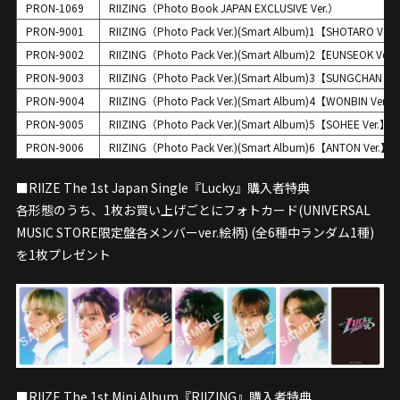
PRON-1069
RIIZING（Photo Book JAPAN EXCLUSIVE Ver.）
PRON-9001
RIIZING（Photo Pack Ver.)(Smart Album)1【SHOTARO Ver.
PRON-9002
RIIZING（Photo Pack Ver.)(Smart Album)2【EUNSEOK Ver.
PRON-9003
RIIZING（Photo Pack Ver.)(Smart Album)3【SUNGCHAN Ve
PRON-9004
RIIZING（Photo Pack Ver.)(Smart Album)4【WONBIN Ver.】
PRON-9005
RIIZING（Photo Pack Ver.)(Smart Album)5【SOHEE Ver.】
PRON-9006
RIIZING（Photo Pack Ver.)(Smart Album)6【ANTON Ver.】
■RIIZE The 1st Japan Single『Lucky』購入者特典
各形態のうち、1枚お買い上げごとにフォトカード(UNIVERSAL
MUSIC STORE限定盤各メンバーver.絵柄) (全6種中ランダム1種)
を1枚プレゼント
■RIIZE The 1st Mini Album『RIIZING』購入者特典