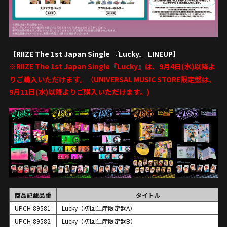
【RIIZE The 1st Japan Single 『Lucky』 LINEUP】
※RIIZE The 1st Japan Single『Lucky』は、9月4日(水)以降よ
りご購入いただけます。（UNIVERSAL MUSIC STORE限定盤は、
9月11日(水)以降よりご購入いただけます。)
商品記載品番
タイトル
UPCH-89581
Lucky（初回生産限定盤A）
UPCH-89582
Lucky（初回生産限定盤B）